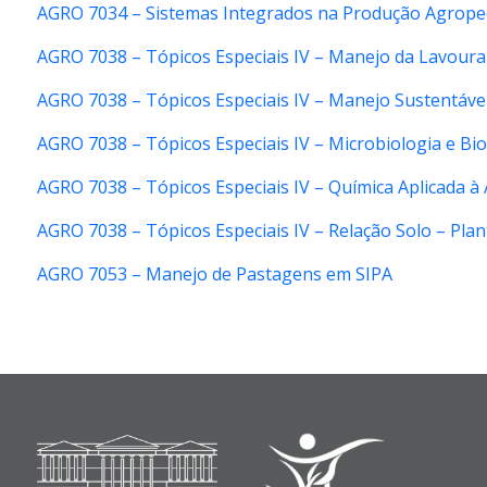
AGRO 7034 – Sistemas Integrados na Produção Agrope
AGRO 7038 – Tópicos Especiais IV – Manejo da Lavoura
AGRO 7038 – Tópicos Especiais IV – Manejo Sustentáve
AGRO 7038 – Tópicos Especiais IV – Microbiologia e Bi
AGRO 7038 – Tópicos Especiais IV – Química Aplicada 
AGRO 7038 – Tópicos Especiais IV – Relação Solo – Plan
AGRO 7053 – Manejo de Pastagens em SIPA