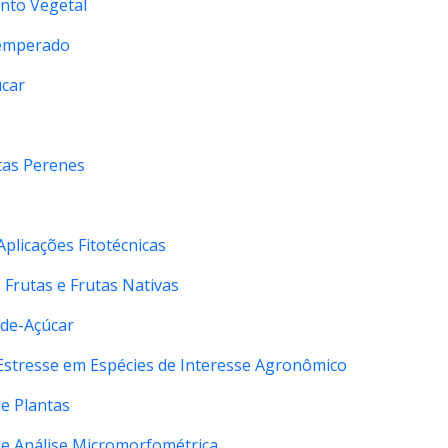
nto Vegetal
Temperado
úcar
tas Perenes
plicações Fitotécnicas
 Frutas e Frutas Nativas
-de-Açúcar
Estresse em Espécies de Interesse Agronômico
e Plantas
 e Análise Micromorfométrica