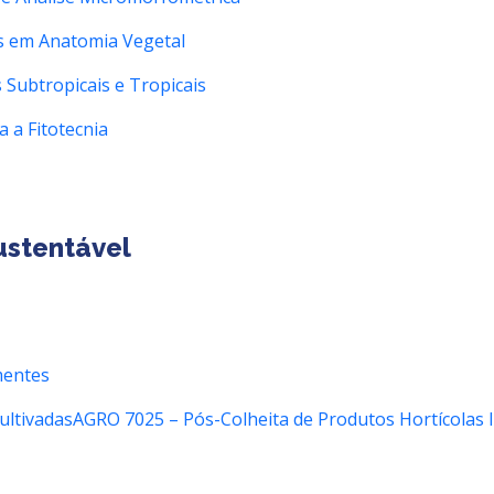
s em Anatomia Vegetal
 Subtropicais e Tropicais
a a Fitotecnia
ustentável
mentes
ultivadas
AGRO 7025 – Pós-Colheita de Produtos Hortícolas I