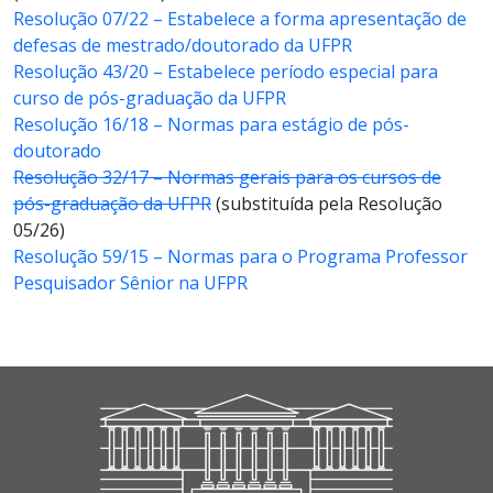
Resolução 07/22 – Estabelece a forma apresentação de
defesas de mestrado/doutorado da UFPR
Resolução 43/20 – Estabelece período especial para
curso de pós-graduação da UFPR
Resolução 16/18 – Normas para estágio de pós-
doutorado
Resolução 32/17 – Normas gerais para os cursos de
pós-graduação da UFPR
(substituída pela Resolução
05/26)
Resolução 59/15 – Normas para o Programa Professor
Pesquisador Sênior na UFPR