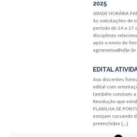
2025
GRADE HORÁRIA PA
As solicitações de 
período de 24 a 27 
disciplinas relacio
após o envio do for
agronomia@ufpr.br
EDITAL ATIVID
Aos discentes forma
edital com orientaç
também constam a p
Resolução que esta
PLANILHA DE PONTU
estejam cursando di
preenchidas […]