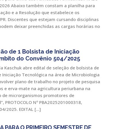
2026 Abaixo também constam a planilha para
uação e a Resolução que estabelece os
PR. Discentes que estejam cursando disciplinas
 podem deixar preenchidas as cargas horárias no
ão de 1 Bolsista de Iniciação
 Âmbito do Convênio 504/2025
la Kaschuk abre edital de seleção de bolsista de
 e Iniciação Tecnológica na área de Microbiologia
nvolver plano de trabalho no projeto de pesquisa
os e erva-mate na agricultura periurbana na
o de microrganismos promotores de
al”, PROTOCOLO Nº PBA2025201000318,
04/2025. EDITAL […]
A PARA O PRIMEIRO SEMESTRE DE