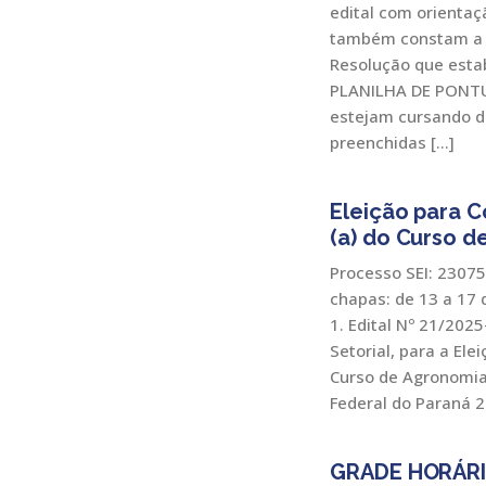
edital com orientaç
também constam a p
Resolução que esta
PLANILHA DE PONTU
estejam cursando di
preenchidas […]
Eleição para 
(a) do Curso 
Processo SEI: 2307
chapas: de 13 a 17 
1. Edital Nº 21/20
Setorial, para a El
Curso de Agronomia 
Federal do Paraná 
GRADE HORÁRI