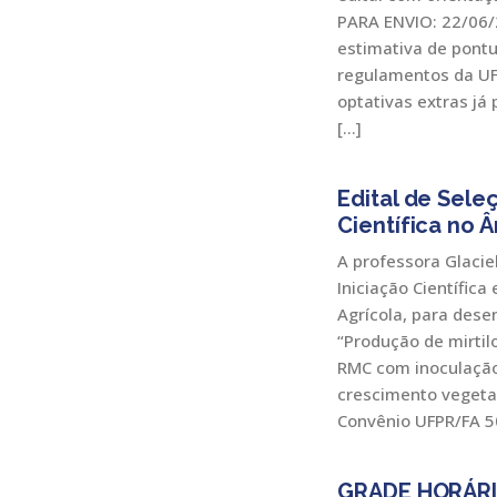
PARA ENVIO: 22/06/
estimativa de pont
regulamentos da UF
optativas extras já
[…]
Edital de Seleç
Científica no
A professora Glacie
Iniciação Científica
Agrícola, para dese
“Produção de mirtil
RMC com inoculaçã
crescimento veget
Convênio UFPR/FA 5
GRADE HORÁRI