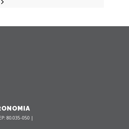
ginação
sts
RONOMIA
EP: 80.035-050 |