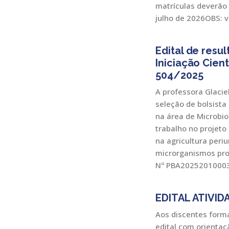
matrículas deverão 
julho de 2026OBS: ve
Edital de resu
Iniciação Cien
504/2025
A professora Glacie
seleção de bolsista 
na área de Microbio
trabalho no projeto
na agricultura per
microrganismos pr
Nº PBA20252010003
EDITAL ATIVI
Aos discentes forma
edital com orienta