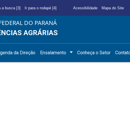
a a busca [3]
Ir para o rodapé [4]
Acessibilidade
Mapa do Site
FEDERAL DO PARANÁ
ÊNCIAS AGRÁRIAS
genda da Direção
Ensalamento
Conheça o Setor
Contat