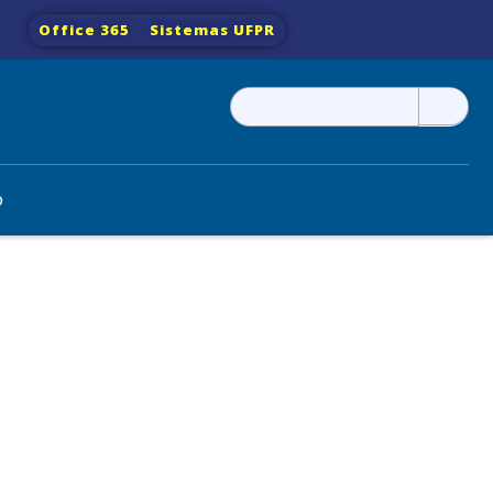
Office 365
Sistemas UFPR
Pesquisar
por:
o