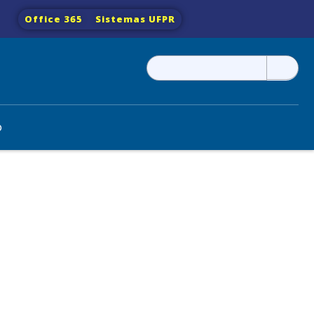
Office 365
Sistemas UFPR
Pesquisar
por:
o