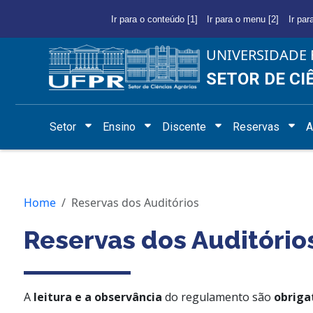
Ir para o conteúdo [1]
Ir para o menu [2]
Ir par
UNIVERSIDADE 
SETOR DE CI
Setor
Ensino
Discente
Reservas
A
Home
Reservas dos Auditórios
Reservas dos Auditório
A
leitura e a observância
do regulamento são
obriga