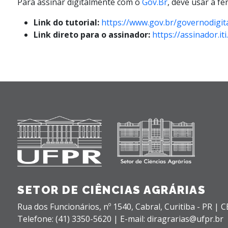
Para assinar digitalmente com o
Gov.Br
, deve usar a f
Link do tutorial:
https://www.gov.br/governodigita
Link direto para o assinador:
https://assinador.iti
SETOR DE CIÊNCIAS AGRÁRIAS
Rua dos Funcionários, nº 1540,
Cabral,
Curitiba - PR |
C
Telefone: (41) 3350-5620 | E-mail: diragrarias@ufpr.br