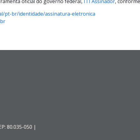
erramenta oficial do governo federal,
ITI Assinador
, conforme 
l/pt-br/identidade/assinatura-eletronica
.br
EP: 80.035-050 |