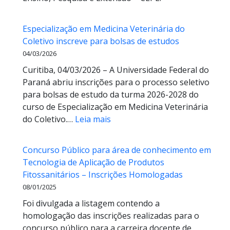
Especialização em Medicina Veterinária do
Coletivo inscreve para bolsas de estudos
04/03/2026
Curitiba, 04/03/2026 – A Universidade Federal do
Paraná abriu inscrições para o processo seletivo
para bolsas de estudo da turma 2026-2028 do
curso de Especialização em Medicina Veterinária
:
do Coletivo.…
Leia mais
Especialização
em
Concurso Público para área de conhecimento em
Medicina
Tecnologia de Aplicação de Produtos
Veterinária
Fitossanitários – Inscrições Homologadas
do
08/01/2025
Coletivo
Foi divulgada a listagem contendo a
inscreve
homologação das inscrições realizadas para o
para
concurso público para a carreira docente de
bolsas