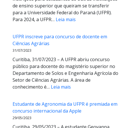
de ensino superior que queiram se transferir
do
para a Universidade Federal do Paraná (UFPR).
Solo
:
Para 2024, a UFPR…
Leia mais
e
Provar
Pedologia
UFPR:
UFPR inscreve para concurso de docente em
abertas
Ciências Agrárias
as
31/07/2023
inscrições
Curitiba, 31/07/2023 – A UFPR abriu concurso
para
público para docente do magistério superior no
vagas
Departamento de Solos e Engenharia Agrícola do
remanescentes
Setor de Ciências Agrárias. A área de
via
:
conhecimento é…
Leia mais
transferência
UFPR
externa
inscreve
Estudante de Agronomia da UFPR é premiada em
para
concurso internacional da Apple
concurso
29/05/2023
de
Curitiba, 29/05/2023 – A estudante Geovanna
docente