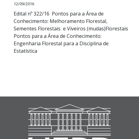
12/09/2016
do
Edital nº 322/16 Pontos para a Área de
Vestibular
Conhecimento: Melhoramento Florestal,
2016-
Sementes Florestais e Viveiros (mudas)Florestais
2017
Pontos para a Área de Conhecimento:
no
Engenharia Florestal para a Disciplina de
dia
Estatística
12,
às
14h