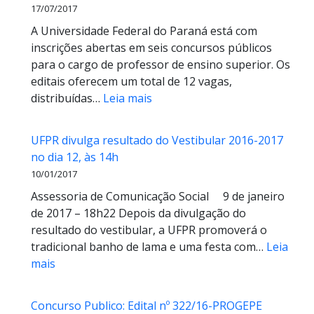
17/07/2017
terá
A Universidade Federal do Paraná está com
expediente
inscrições abertas em seis concursos públicos
no
para o cargo de professor de ensino superior. Os
dia
editais oferecem um total de 12 vagas,
26/11
:
distribuídas…
Leia mais
UFPR
tem
UFPR divulga resultado do Vestibular 2016-2017
editais
no dia 12, às 14h
abertos
10/01/2017
para
Assessoria de Comunicação Social 9 de janeiro
contratação
de 2017 – 18h22 Depois da divulgação do
de
resultado do vestibular, a UFPR promoverá o
12
tradicional banho de lama e uma festa com…
Leia
professores,
:
mais
em
UFPR
oito
divulga
áreas
Concurso Publico: Edital nº 322/16-PROGEPE
resultado