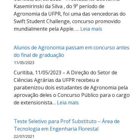
Kasemirinski da Silva , do 9º período de
em
Agronomia da UFPR, foi uma das vencedoras do
Ciências
Swift Student Challenge, concurso promovido
Agrárias
:
mundialmente pela Apple. …
Leia mais
Estudante
de
Alunos de Agronomia passam em concurso antes
Agronomia
do final de graduação
da
11/05/2023
UFPR
Curitiba, 11/05/2023 – A Direção do Setor de
é
Ciências Agrárias da UFPR recebeu e
premiada
parabenizou dois estudantes de Agronomia pela
em
aprovação deles o Concurso Público para o cargo
concurso
:
de extensionista…
Leia mais
internacional
Alunos
da
de
Apple
Teste Seletivo para Prof Substituto – Área de
Agronomia
Tecnologia em Engenharia Florestal
passam
22/07/2021
em