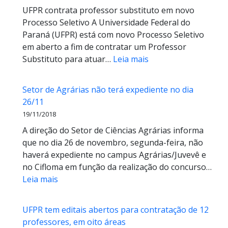
UFPR contrata professor substituto em novo
concurso
Processo Seletivo A Universidade Federal do
antes
Paraná (UFPR) está com novo Processo Seletivo
do
em aberto a fim de contratar um Professor
final
:
Substituto para atuar…
Leia mais
de
Teste
graduação
Seletivo
Setor de Agrárias não terá expediente no dia
para
26/11
Prof
19/11/2018
Substituto
A direção do Setor de Ciências Agrárias informa
–
que no dia 26 de novembro, segunda-feira, não
Área
haverá expediente no campus Agrárias/Juvevê e
de
no Cifloma em função da realização do concurso…
Tecnologia
:
Leia mais
em
Setor
Engenharia
de
Florestal
UFPR tem editais abertos para contratação de 12
Agrárias
professores, em oito áreas
não