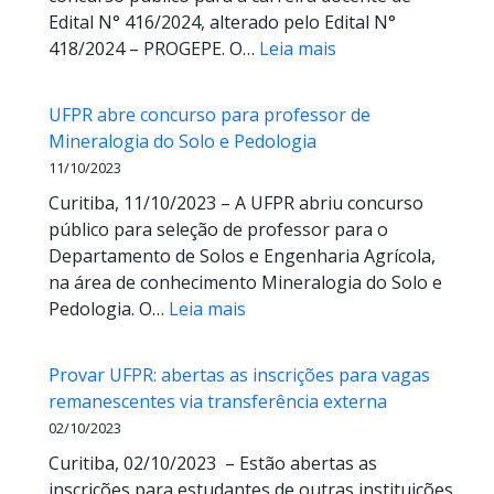
Edital N° 416/2024, alterado pelo Edital N°
de
:
418/2024 – PROGEPE. O…
Leia mais
estudos
Concurso
Público
UFPR abre concurso para professor de
para
Mineralogia do Solo e Pedologia
área
11/10/2023
de
Curitiba, 11/10/2023 – A UFPR abriu concurso
conhecimento
público para seleção de professor para o
em
Departamento de Solos e Engenharia Agrícola,
Tecnologia
na área de conhecimento Mineralogia do Solo e
de
:
Pedologia. O…
Leia mais
Aplicação
UFPR
de
abre
Produtos
Provar UFPR: abertas as inscrições para vagas
concurso
Fitossanitários
remanescentes via transferência externa
para
–
02/10/2023
professor
Inscrições
Curitiba, 02/10/2023 – Estão abertas as
de
Homologadas
inscrições para estudantes de outras instituições
Mineralogia