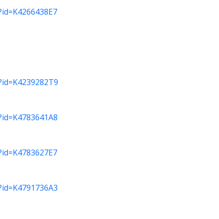
do?id=K4266438E7
do?id=K4239282T9
do?id=K4783641A8
do?id=K4783627E7
do?id=K4791736A3