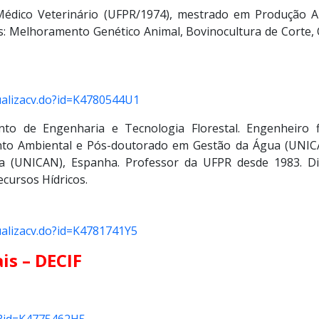
édico Veterinário (UFPR/1974), mestrado em Produção A
s: Melhoramento Genético Animal, Bovinocultura de Corte, O
sualizacv.do?id=K4780544U1
to de Engenharia e Tecnologia Florestal. Engenheiro f
to Ambiental e Pós-doutorado em Gestão da Água (UNICAN
 (UNICAN), Espanha. Professor da UFPR desde 1983. Disc
ecursos Hídricos.
sualizacv.do?id=K4781741Y5
is – DECIF