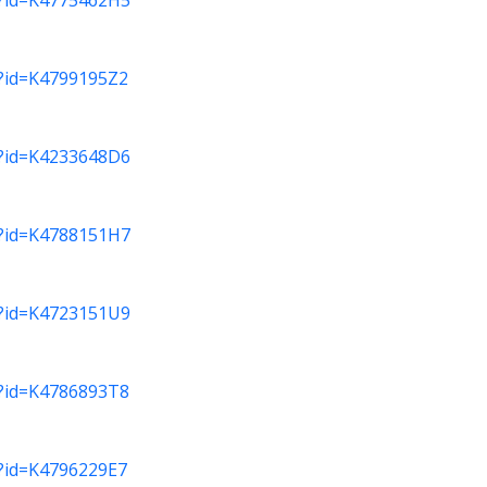
do?id=K4775462H5
do?id=K4799195Z2
do?id=K4233648D6
do?id=K4788151H7
do?id=K4723151U9
do?id=K4786893T8
do?id=K4796229E7