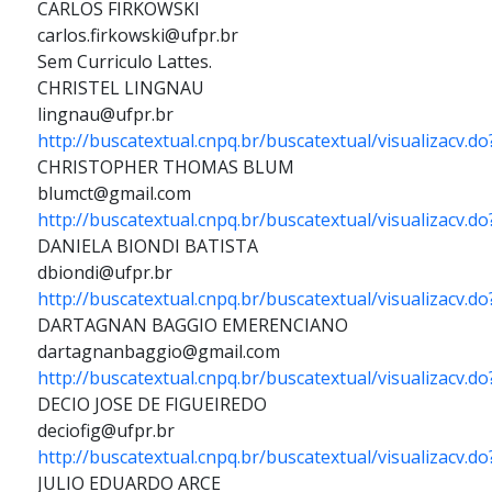
CARLOS FIRKOWSKI
carlos.firkowski@ufpr.br
Sem Curriculo Lattes.
CHRISTEL LINGNAU
lingnau@ufpr.br
http://buscatextual.cnpq.br/buscatextual/visualizacv.
CHRISTOPHER THOMAS BLUM
blumct@gmail.com
http://buscatextual.cnpq.br/buscatextual/visualizacv.
DANIELA BIONDI BATISTA
dbiondi@ufpr.br
http://buscatextual.cnpq.br/buscatextual/visualizacv.
DARTAGNAN BAGGIO EMERENCIANO
dartagnanbaggio@gmail.com
http://buscatextual.cnpq.br/buscatextual/visualizacv.
DECIO JOSE DE FIGUEIREDO
deciofig@ufpr.br
http://buscatextual.cnpq.br/buscatextual/visualizacv.d
JULIO EDUARDO ARCE