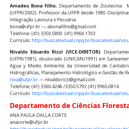
Amadeu Bona Filho.
Departamento de Zootecnia. M
(UFPR/2002). Professor da UFPR desde 1980. Disciplina
Integração Lavoura x Pecuária.
bona@ufpr.br — abonafilho@gmail.com
Telefone: (41) 3350.5800 (41) 9966.1703
Curriculo:
http://buscatextual.cnpq.br/buscatextual/vi
Nivaldo Eduardo Rizzi (VICE-DIRETOR)
. Departamen
(UFPR/1981), doutorado (UNICAN/1991) em Saneamen
Agua y Medio Ambiente da Universidad de Cantabria
Hidrográficas, Planejamento Hidrológico e Gestão de R
niva@ufpr.br
— nivaldorizzi@gmail.com
Telefone; (41) 3360.4246 /3350.5792 (41) 9965.0814
Currículo:
http://buscatextual.cnpq.br/buscatextual/vi
Departamento de Ciências Floresta
ANA PAULA DALLA CORTE
anacorte@ufpr.br