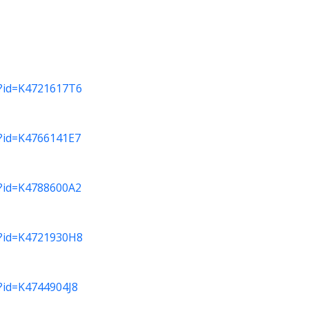
do?id=K4721617T6
do?id=K4766141E7
do?id=K4788600A2
do?id=K4721930H8
o?id=K4744904J8