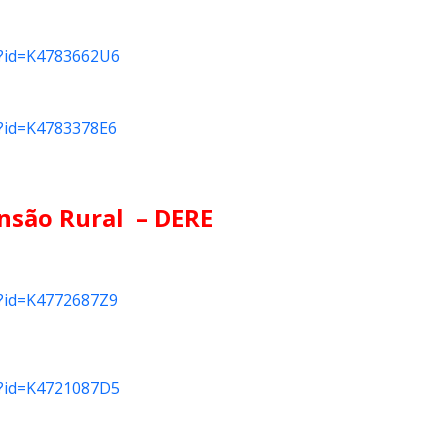
do?id=K4783662U6
do?id=K4783378E6
nsão Rural – DERE
do?id=K4772687Z9
do?id=K4721087D5