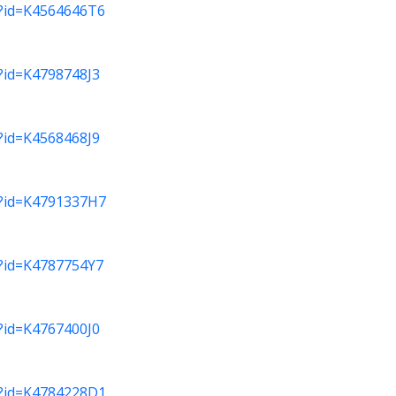
do?id=K4564646T6
o?id=K4798748J3
o?id=K4568468J9
do?id=K4791337H7
do?id=K4787754Y7
o?id=K4767400J0
do?id=K4784228D1