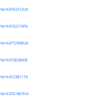
do?id=K4703312U9
do?id=K4732219P6
do?id=K4772908U6
do?id=K4728286E8
do?id=K4723811T6
do?id=K4767407H4