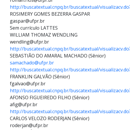
roman.rios@ufpr.br
http://buscatextual.cnpq.br/buscatextual/visualizacv.
ROSIMERY GOMES BEZERRA GASPAR
gaspar@ufpr.br
Sem currículo LATTES
WILLIAM THOMAZ WENDLING
wendling@ufpr.br
http://buscatextual.cnpq.br/buscatextual/visualizacv.
SEBASTIÃO DO AMARAL MACHADO (Sênior)
samachado@ufpr.br
http://buscatextual.cnpq.br/buscatextual/visualizacv.
FRANKLIN GALVÃO (Sênior)
fgalvao@ufpr.br
http://buscatextual.cnpq.br/buscatextual/visualizacv.
AFONSO FIGUEIREDO FILHO (Sênior)
afig@ufpr.br
http://buscatextual.cnpq.br/buscatextual/visualizacv.
CARLOS VELOZO RODERJAN (Sênior)
roderjan@ufpr.br