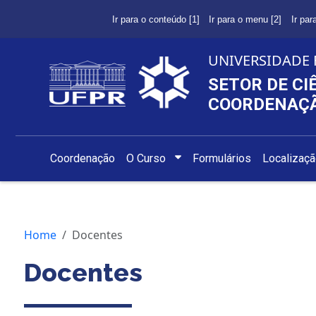
Ir para o conteúdo [1]
Ir para o menu [2]
Ir par
UNIVERSIDADE 
SETOR DE CI
COORDENAÇÃ
Coordenação
O Curso
Formulários
Localizaç
Home
Docentes
Docentes