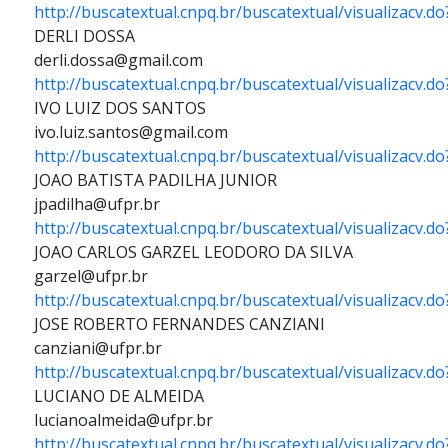
http://buscatextual.cnpq.br/buscatextual/visualizacv.
DERLI DOSSA
derli.dossa@gmail.com
http://buscatextual.cnpq.br/buscatextual/visualizacv.d
IVO LUIZ DOS SANTOS
ivo.luiz.santos@gmail.com
http://buscatextual.cnpq.br/buscatextual/visualizacv.d
JOAO BATISTA PADILHA JUNIOR
jpadilha@ufpr.br
http://buscatextual.cnpq.br/buscatextual/visualizacv.
JOAO CARLOS GARZEL LEODORO DA SILVA
garzel@ufpr.br
http://buscatextual.cnpq.br/buscatextual/visualizacv.
JOSE ROBERTO FERNANDES CANZIANI
canziani@ufpr.br
http://buscatextual.cnpq.br/buscatextual/visualizacv.d
LUCIANO DE ALMEIDA
lucianoalmeida@ufpr.br
http://buscatextual.cnpq.br/buscatextual/visualizacv.