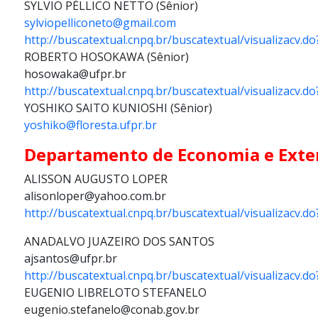
SYLVIO PÉLLICO NETTO (Sênior)
sylviopelliconeto@gmail.com
http://buscatextual.cnpq.br/buscatextual/visualizacv.
ROBERTO HOSOKAWA (Sênior)
hosowaka@ufpr.br
http://buscatextual.cnpq.br/buscatextual/visualizacv.
YOSHIKO SAITO KUNIOSHI (Sênior)
yoshiko@floresta.ufpr.br
Departamento de Economia e Exte
ALISSON AUGUSTO LOPER
alisonloper@yahoo.com.br
http://buscatextual.cnpq.br/buscatextual/visualizacv.
ANADALVO JUAZEIRO DOS SANTOS
ajsantos@ufpr.br
http://buscatextual.cnpq.br/buscatextual/visualizacv.
EUGENIO LIBRELOTO STEFANELO
eugenio.stefanelo@conab.gov.br