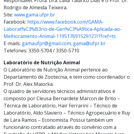
Responsável: Profa. Dra. Laila Talarico Dias e o Prof. Dr.
Rodrigo de Almeida Teixeira.
Site:
www.gama.ufpr.br
Facebook:
https://www.facebook.com/GAMA-
Laborat%C3%B3rio-de-Gen%C3%A9tica-Aplicada-ao-
Melhoramento-Animal-119517691529127/?fref=ts
E-mails:
gamaufpr@gmail.com
;
gama@ufpr.br
Telefones: 3350-5704 / 3350-5710
Laboratório de Nutrição Animal
O Laboratório de Nutrição Animal pertence ao
Departamento de Zootecnia, e tem como coordenador o
Prof. Dr. Alex Maiorka.
O quadro de servidores técnicos administrativos é
composto por Cleusa Bernardete Marcon de Brito –
Técnica de Laboratório, Hair Ferrarini – Técnico de
Laboratório, Aldo Slaviero – Técnico Agropecuário e Ruy
de Lara Ramos – Economista. Possui também um
funcionário contratado através do convênio com a