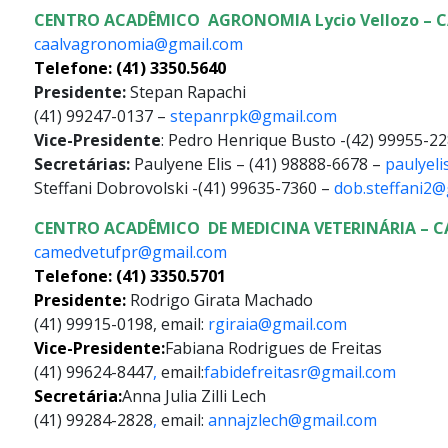
CENTRO ACADÊMICO AGRONOMIA Lycio Vellozo – 
caalvagronomia@gmail.com
Telefone: (41) 3350.5640
Presidente:
Stepan Rapachi
(41) 99247-0137 –
stepanrpk@gmail.com
Vice-Presidente
: Pedro Henrique Busto -(42) 99955-2
Secretárias:
Paulyene Elis – (41) 98888-6678 –
paulyel
Steffani Dobrovolski -(41) 99635-7360 –
dob.steffani2@
CENTRO ACADÊMICO DE MEDICINA VETERINÁRIA – 
camedvetufpr@gmail.com
Telefone: (41) 3350.5701
Presidente:
Rodrigo Girata Machado
(41) 99915-0198, email:
rgiraia@gmail.com
Vice-Presidente:
Fabiana Rodrigues de Freitas
(41) 99624-8447
,
email:
fabidefreitasr@gmail.com
Secretária:
Anna Julia Zilli Lech
(41) 99284-2828
,
email:
annajzlech@gmail.com