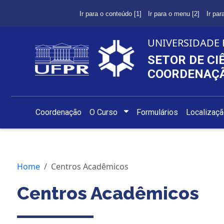
Ir para o conteúdo [1]
Ir para o menu [2]
Ir par
UNIVERSIDADE 
SETOR DE CI
COORDENAÇÃ
Coordenação
O Curso
Formulários
Localizaç
Home
Centros Acadêmicos
Centros Acadêmicos