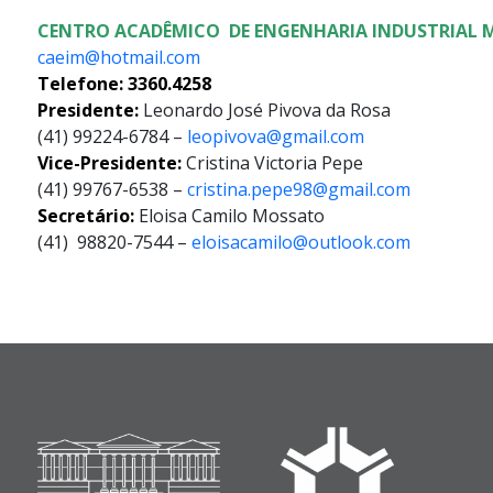
CENTRO ACADÊMICO DE ENGENHARIA INDUSTRIAL M
caeim@hotmail.com
Telefone: 3360.4258
Presidente:
Leonardo José Pivova da Rosa
(41) 99224-6784 –
leopivova@gmail.com
Vice-Presidente:
Cristina Victoria Pepe
(41)
99767-6538
–
cristina.pepe98@gmail.com
Secretário:
Eloisa Camilo Mossato
(41)
98820-7544
–
eloisacamilo@outlook.com