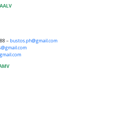
CAALV
288 –
bustos.ph@gmail.com
is@gmail.com
gmail.com
CAMV