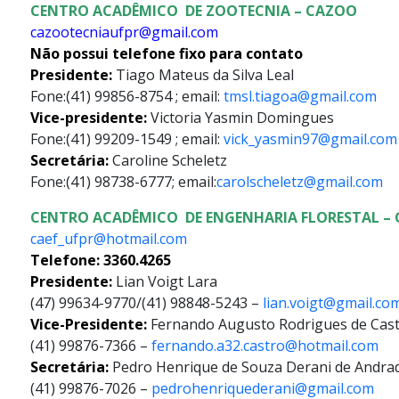
CENTRO ACADÊMICO DE ZOOTECNIA – CAZOO
cazootecniaufpr@gmail.com
Não possui telefone fixo para contato
Presidente:
Tiago Mateus da Silva Leal
Fone:(41) 99856-8754 ; email:
tmsl.tiagoa@gmail.com
Vice-presidente:
Victoria Yasmin Domingues
Fone:(41) 99209-1549 ; email:
vick_yasmin97@gmail.com
Secretária:
Caroline Scheletz
Fone:(41) 98738-6777; email:
carolscheletz@gmail.com
CENTRO ACADÊMICO DE ENGENHARIA FLORESTAL – 
caef_ufpr@hotmail.com
Telefone: 3360.4265
Presidente:
Lian Voigt Lara
(47) 99634-9770
/
(41) 98848-5243
–
lian.voigt@gmail.co
Vice-Presidente:
Fernando Augusto Rodrigues de Cas
(41) 99876-7366
–
fernando.a32.castro@hotmail.com
Secretária:
Pedro Henrique de Souza Derani de Andra
(41) 99876-7026
–
pedrohenriquederani@gmail.com