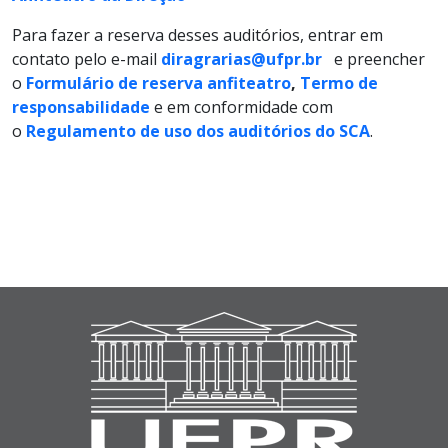
Para fazer a reserva desses auditórios, entrar em
contato pelo e-mail
diragrarias@ufpr.br
e preencher
o
Formulário de reserva anfiteatro
,
Termo de
responsabilidade
e em conformidade com
o
Regulamento de uso dos auditórios do SCA
.