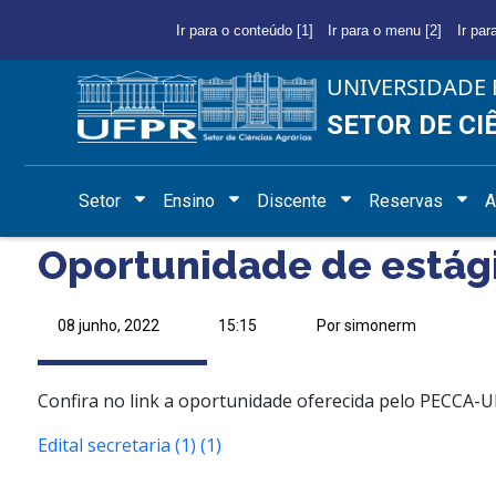
Ir para o conteúdo [1]
Ir para o menu [2]
Ir par
UNIVERSIDADE 
SETOR DE CI
Setor
Ensino
Discente
Reservas
A
Oportunidade de estág
08 junho, 2022
15:15
Por simonerm
Confira no link a oportunidade oferecida pelo PECCA-
Edital secretaria (1) (1)