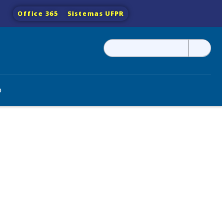
Office 365
Sistemas UFPR
Pesquisar
por:
o