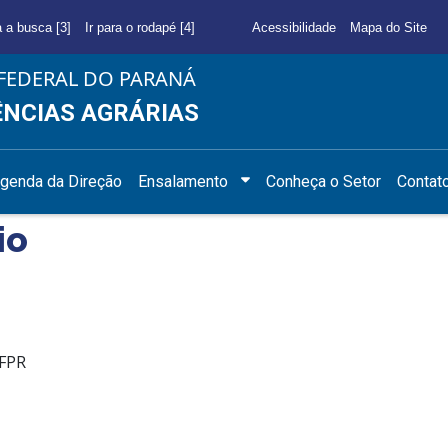
a a busca [3]
Ir para o rodapé [4]
Acessibilidade
Mapa do Site
FEDERAL DO PARANÁ
ÊNCIAS AGRÁRIAS
genda da Direção
Ensalamento
Conheça o Setor
Contat
io
UFPR