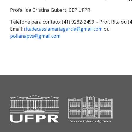
Profa. Ida Cristina Gubert, CEP UFPR
Telefone para contato:
(41) 9282-2499
– Prof. Rita ou
(
Email:
ritadecassiamariagarcia@gmail.com
ou
polianapvs@gmail.com