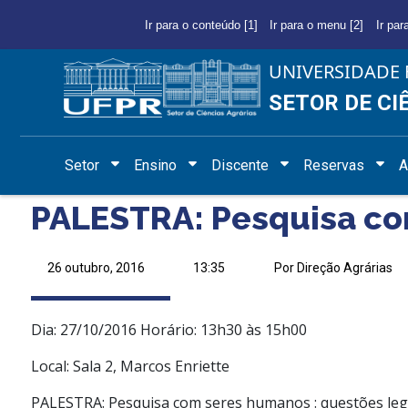
Ir para o conteúdo [1]
Ir para o menu [2]
Ir par
UNIVERSIDADE 
SETOR DE CI
Setor
Ensino
Discente
Reservas
A
PALESTRA: Pesquisa com
26 outubro, 2016
13:35
Por Direção Agrárias
Dia: 27/10/2016 Horário: 13h30 às 15h00
Local: Sala 2, Marcos Enriette
PALESTRA: Pesquisa com seres humanos : questões lega