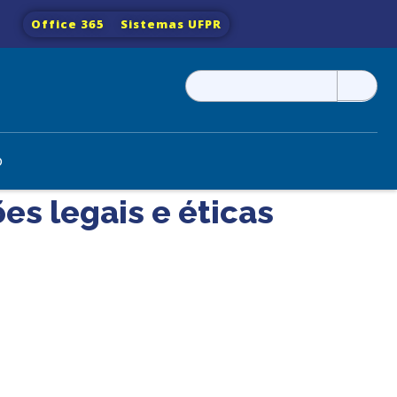
Office 365
Sistemas UFPR
Pesquisar
por:
o
s legais e éticas