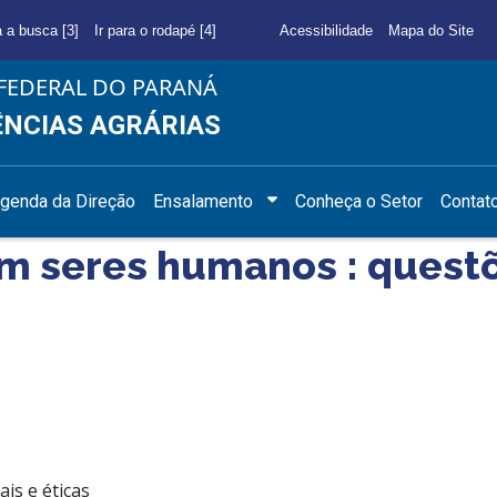
a a busca [3]
Ir para o rodapé [4]
Acessibilidade
Mapa do Site
FEDERAL DO PARANÁ
ÊNCIAS AGRÁRIAS
genda da Direção
Ensalamento
Conheça o Setor
Contat
 seres humanos : questõe
is e éticas