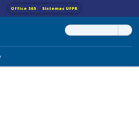
Office 365
Sistemas UFPR
Pesquisar
por:
o