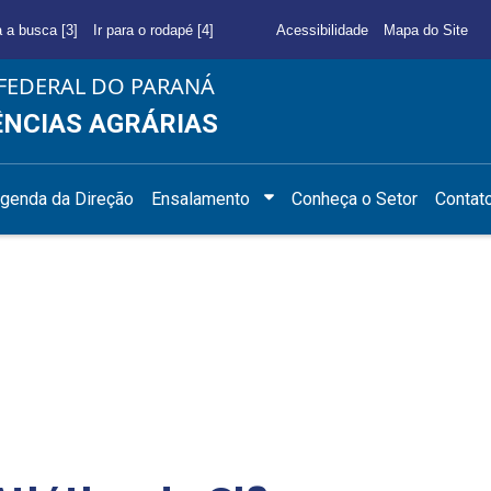
a a busca [3]
Ir para o rodapé [4]
Acessibilidade
Mapa do Site
FEDERAL DO PARANÁ
ÊNCIAS AGRÁRIAS
genda da Direção
Ensalamento
Conheça o Setor
Contat