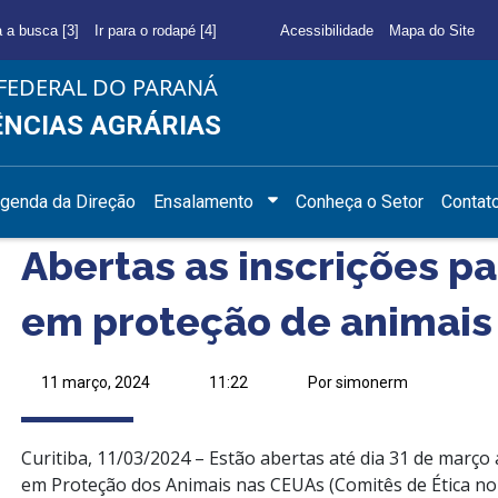
a a busca [3]
Ir para o rodapé [4]
Acessibilidade
Mapa do Site
FEDERAL DO PARANÁ
ÊNCIAS AGRÁRIAS
genda da Direção
Ensalamento
Conheça o Setor
Contat
Abertas as inscrições p
em proteção de animai
11 março, 2024
11:22
Por simonerm
Curitiba, 11/03/2024 – Estão abertas até dia 31 de março
em Proteção dos Animais nas CEUAs (Comitês de Ética no U