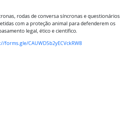
cronas, rodas de conversa síncronas e questionários
etidas com a proteção animal para defenderem os
samento legal, ético e científico.
s://forms.gle/CAUWD5b2yECVckRW8