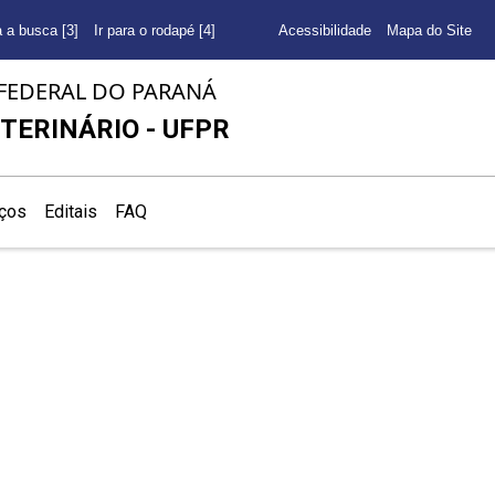
a a busca [3]
Ir para o rodapé [4]
Acessibilidade
Mapa do Site
FEDERAL DO PARANÁ
TERINÁRIO - UFPR
iços
Editais
FAQ