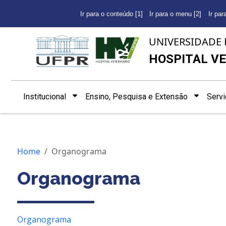
Ir para o conteúdo [1]
Ir para o menu [2]
Ir par
UNIVERSIDADE 
HOSPITAL VE
Institucional
Ensino, Pesquisa e Extensão
Serv
Home
Organograma
Organograma
Organograma