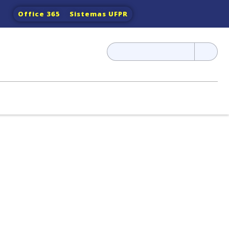
Office 365
Sistemas UFPR
Pesquisar
por: