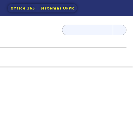
Office 365
Sistemas UFPR
Pesquisar
por: