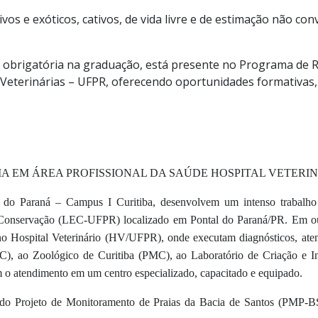
ivos e exóticos, cativos, de vida livre e de estimação não con
 obrigatória na graduação, está presente no Programa de Re
Veterinárias – UFPR, oferecendo oportunidades formativas,
A EM ÁREA PROFISSIONAL DA SAÚDE HOSPITAL VETERINÁ
 do Paraná – Campus I Curitiba, desenvolvem um intenso trabalho 
 Conservação (LEC-UFPR) localizado em Pontal do Paraná/PR. Em ou
Hospital Veterinário (HV/UFPR), onde executam diagnósticos, atendi
C), ao Zoológico de Curitiba (PMC), ao Laboratório de Criação e
m o atendimento em um centro especializado, capacitado e equipado.
Projeto de Monitoramento de Praias da Bacia de Santos (PMP-BS),