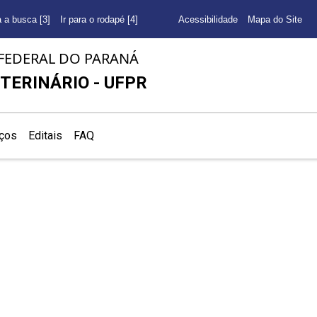
a a busca [3]
Ir para o rodapé [4]
Acessibilidade
Mapa do Site
FEDERAL DO PARANÁ
TERINÁRIO - UFPR
iços
Editais
FAQ