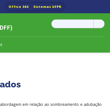
Office 365
Sistemas UFPR
Pesquisar
DFF)
por:
es
rados
ma abordagem em relação ao sombreamento e adubação