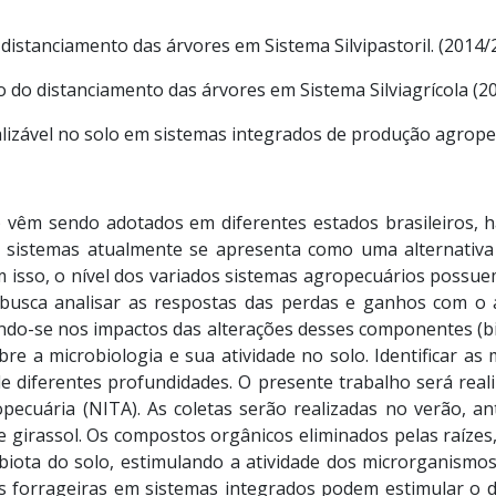
stanciamento das árvores em Sistema Silvipastoril. (2014/
do distanciamento das árvores em Sistema Silviagrícola (2
zável no solo em sistemas integrados de produção agrope
 vêm sendo adotados em diferentes estados brasileiros, h
os sistemas atualmente se apresenta como uma alternativa
om isso, o nível dos variados sistemas agropecuários possu
 busca analisar as respostas das perdas e ganhos com o 
do-se nos impactos das alterações desses componentes (bió
re a microbiologia e sua atividade no solo. Identificar as
e diferentes profundidades. O presente trabalho será real
pecuária (NITA). As coletas serão realizadas no verão, a
 e girassol. Os compostos orgânicos eliminados pelas raíze
biota do solo, estimulando a atividade dos microrganismo
as forrageiras em sistemas integrados podem estimular o d