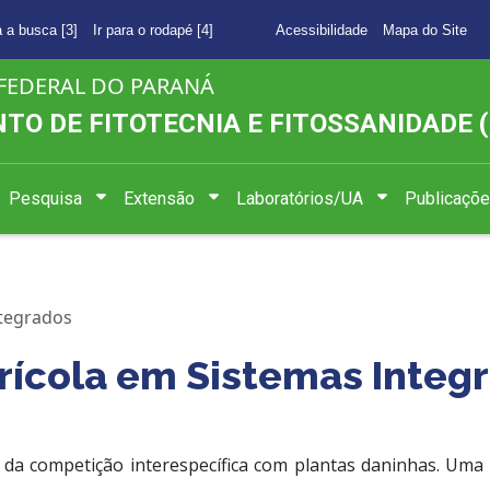
a a busca [3]
Ir para o rodapé [4]
Acessibilidade
Mapa do Site
FEDERAL DO PARANÁ
O DE FITOTECNIA E FITOSSANIDADE (
Pesquisa
Extensão
Laboratórios/UA
Publicaçõ
ntegrados
rícola em Sistemas Integ
da competição interespecífica com plantas daninhas. U