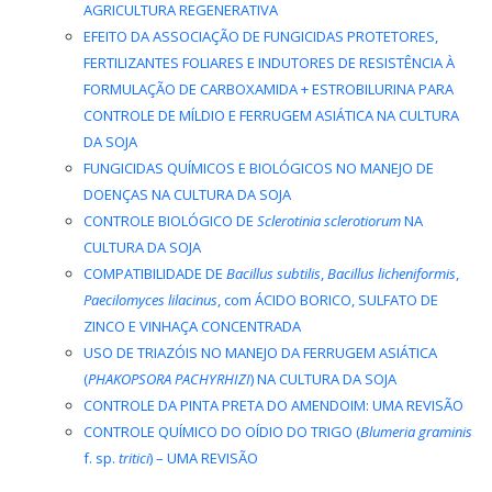
AGRICULTURA REGENERATIVA
EFEITO DA ASSOCIAÇÃO DE FUNGICIDAS PROTETORES,
FERTILIZANTES FOLIARES E INDUTORES DE RESISTÊNCIA À
FORMULAÇÃO DE CARBOXAMIDA + ESTROBILURINA PARA
CONTROLE DE MÍLDIO E FERRUGEM ASIÁTICA NA CULTURA
DA SOJA
FUNGICIDAS QUÍMICOS E BIOLÓGICOS NO MANEJO DE
DOENÇAS NA CULTURA DA SOJA
CONTROLE BIOLÓGICO DE
Sclerotinia sclerotiorum
NA
CULTURA DA SOJA
COMPATIBILIDADE DE
Bacillus subtilis
,
Bacillus licheniformis
,
Paecilomyces lilacinus
, com ÁCIDO BORICO, SULFATO DE
ZINCO E VINHAÇA CONCENTRADA
USO DE TRIAZÓIS NO MANEJO DA FERRUGEM ASIÁTICA
(
PHAKOPSORA PACHYRHIZI
) NA CULTURA DA SOJA
CONTROLE DA PINTA PRETA DO AMENDOIM: UMA REVISÃO
CONTROLE QUÍMICO DO OÍDIO DO TRIGO (
Blumeria graminis
f. sp.
tritici
) – UMA REVISÃO