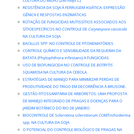
CULTURA DO MILHO (
Zea mays
L.)
RESISTÊNCIA DA SOJA À FERRUGEM ASIÁTICA: EXPRESSÃO
GÊNICA E RESPOSTAS ENZIMÁTICAS
ROTAÇÃO DE FUNGICIDAS MUTISSÍTIOS ASSOCIADOS AOS
SÍTIOESPECÍFICOS NO CONTROLE DE
Corynespora cassiicola
NA CULTURA DA SOJA
BACILLUS SPP. NO CONTROLE DE FITONEMATÓIDES
CONTROLE QUÍMICO E SENSIBILIDADE DA REQUEIMA DA
BATATA (Phytophthora infestans) A FUNGICIDAS
USO DE BIOFUNGICIDA NO CONTROLE DE
BOTRYTIS
SQUAMOSA
NA CULTURA DA CEBOLA
ESTRATÉGIAS DE MANEJO PARA MINIMIZAR PERDAS DE
PRODUTIVIDADE DO TRIGO EM DECORRÊNCIA À BRUSONE.
GESTÃO FITOSSANITÁRIA DE ARBORETOS: UMA PROPOSTA
DE MANEJO INTEGRADO DE PRAGAS E DOENÇAS PARA O
JARDIM BOTÂNICO DO RIO DE JANEIRO
BIOCONTROLE DE Sclerotinia sclerotiorum COMTrichoderma
spp. NA CULTURA DA SOJA
O POTENCIAL DO CONTROLE BIOLÓGICO DE PRAGAS NA