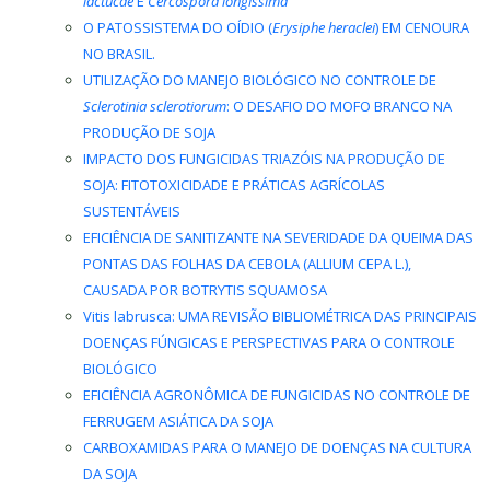
lactucae
E
Cercospora longissima
O PATOSSISTEMA DO OÍDIO (
Erysiphe heraclei
) EM CENOURA
NO BRASIL.
UTILIZAÇÃO DO MANEJO BIOLÓGICO NO CONTROLE DE
Sclerotinia sclerotiorum
: O DESAFIO DO MOFO BRANCO NA
PRODUÇÃO DE SOJA
IMPACTO DOS FUNGICIDAS TRIAZÓIS NA PRODUÇÃO DE
SOJA: FITOTOXICIDADE E PRÁTICAS AGRÍCOLAS
SUSTENTÁVEIS
EFICIÊNCIA DE SANITIZANTE NA SEVERIDADE DA QUEIMA DAS
PONTAS DAS FOLHAS DA CEBOLA (ALLIUM CEPA L.),
CAUSADA POR BOTRYTIS SQUAMOSA
Vitis labrusca: UMA REVISÃO BIBLIOMÉTRICA DAS PRINCIPAIS
DOENÇAS FÚNGICAS E PERSPECTIVAS PARA O CONTROLE
BIOLÓGICO
EFICIÊNCIA AGRONÔMICA DE FUNGICIDAS NO CONTROLE DE
FERRUGEM ASIÁTICA DA SOJA
CARBOXAMIDAS PARA O MANEJO DE DOENÇAS NA CULTURA
DA SOJA