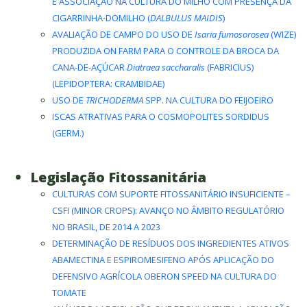
E ASSOCIAÇÃO NA CULTURA DO MILHO COM PRESENÇA DA
CIGARRINHA-DOMILHO (
DALBULUS MAIDIS
)
AVALIAÇÃO DE CAMPO DO USO DE
Isaria fumosorosea
(WIZE)
PRODUZIDA ON FARM PARA O CONTROLE DA BROCA DA
CANA-DE-AÇÚCAR
Diatraea saccharalis
(FABRICIUS)
(LEPIDOPTERA: CRAMBIDAE)
USO DE
TRICHODERMA
SPP. NA CULTURA DO FEIJOEIRO
ISCAS ATRATIVAS PARA O COSMOPOLITES SORDIDUS
(GERM.)
Legislação Fitossanitária
CULTURAS COM SUPORTE FITOSSANITÁRIO INSUFICIENTE –
CSFI (MINOR CROPS): AVANÇO NO ÂMBITO REGULATÓRIO
NO BRASIL, DE 2014 A 2023
DETERMINAÇÃO DE RESÍDUOS DOS INGREDIENTES ATIVOS
ABAMECTINA E ESPIROMESIFENO APÓS APLICAÇÃO DO
DEFENSIVO AGRÍCOLA OBERON SPEED NA CULTURA DO
TOMATE