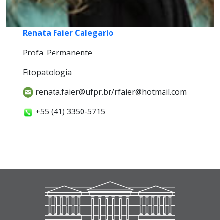
Renata Faier Calegario
Profa. Permanente
Fitopatologia
renata.faier@ufpr.br/rfaier@hotmail.com
+55 (41) 3350-5715