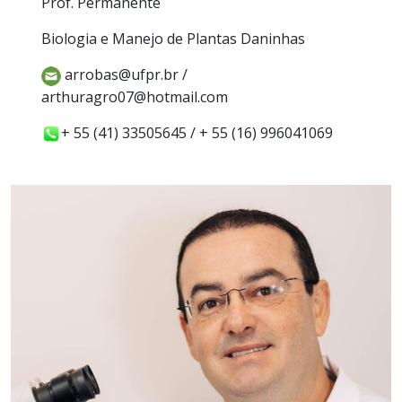
Prof. Permanente
Biologia e Manejo de Plantas Daninhas
arrobas@ufpr.br /
arthuragro07@hotmail.com
+ 55 (41) 33505645 / + 55 (16) 996041069