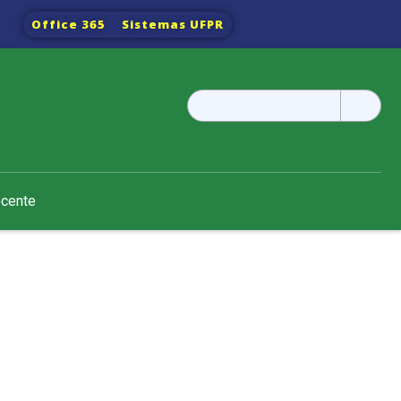
Office 365
Sistemas UFPR
Pesquisar
por:
ocente