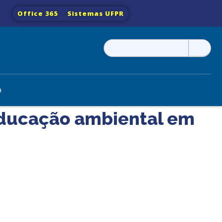
Office 365
Sistemas UFPR
Pesquisar
por:
o
educação ambiental em