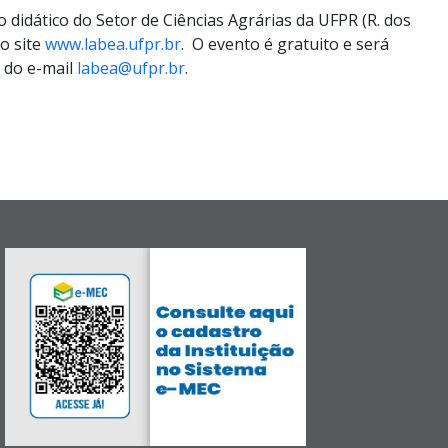
o didático do Setor de Ciências Agrárias da UFPR (R. dos
no site
www.labea.ufpr.br
. O evento é gratuito e será
s do e-mail
labea@ufpr.br
.