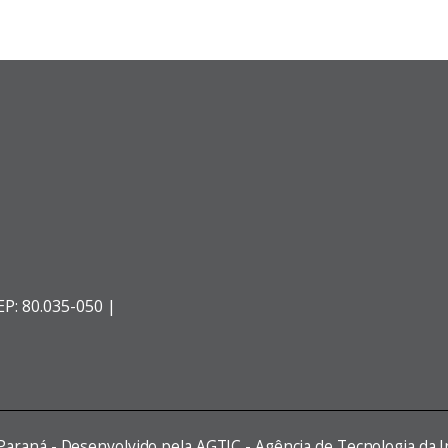
EP: 80.035-050 |
 Paraná - Desenvolvido pela AGTIC - Agência de Tecnologia da