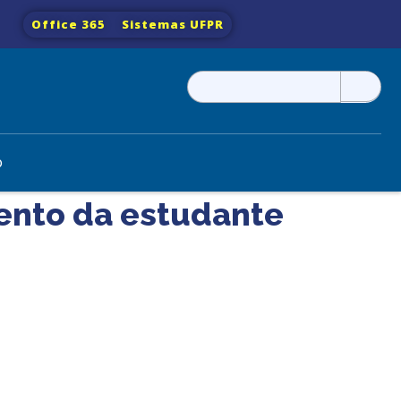
Office 365
Sistemas UFPR
Pesquisar
por:
o
ento da estudante