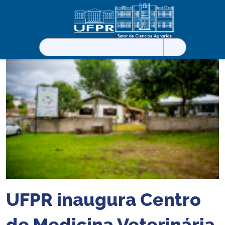
Pesquisar
por:
UFPR inaugura Centro
de Medicina Veterinária