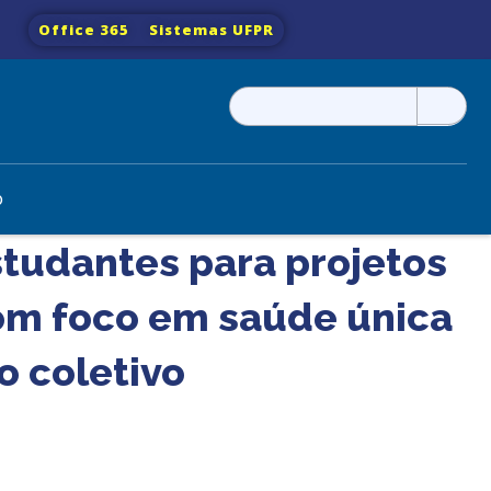
Office 365
Sistemas UFPR
Pesquisar
por:
o
tudantes para projetos
 com foco em saúde única
o coletivo