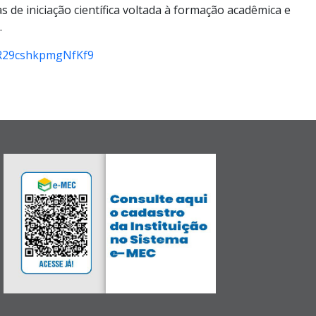
 de iniciação científica voltada à formação acadêmica e
.
PjR29cshkpmgNfKf9