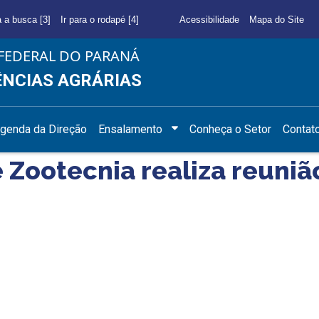
a a busca [3]
Ir para o rodapé [4]
Acessibilidade
Mapa do Site
FEDERAL DO PARANÁ
ÊNCIAS AGRÁRIAS
genda da Direção
Ensalamento
Conheça o Setor
Contat
 Zootecnia realiza reuniã