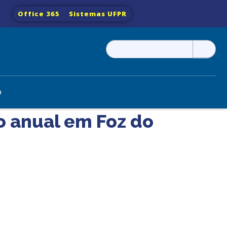
Office 365
Sistemas UFPR
Pesquisar
por:
o
o anual em Foz do