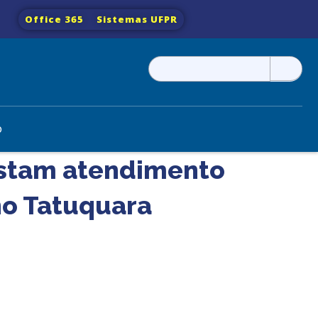
Office 365
Sistemas UFPR
Pesquisar
por:
o
estam atendimento
no Tatuquara