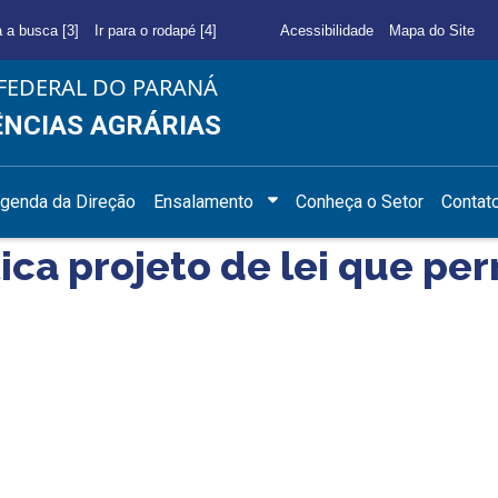
a a busca [3]
Ir para o rodapé [4]
Acessibilidade
Mapa do Site
FEDERAL DO PARANÁ
ÊNCIAS AGRÁRIAS
genda da Direção
Ensalamento
Conheça o Setor
Contat
ica projeto de lei que pe