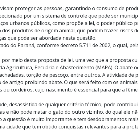
 visam proteger as pessoas, garantindo o consumo de prod
pecionado por um sistema de controle que pode ser municipa
os urbanos públicos, como propõe a lei, o poder público pr
 dos produtos de origem animal, que podem trazer riscos d
ças que pode ser abordada nesta questão.
stado do Paraná, conforme decreto 5.711 de 2002, o qual, pe
 por meio desta proposta de lei, uma vez que a proposta c
o da Agricultura, Pecuária e Abastecimento (MAPA). O abate 
achadadas, torção de pescoço, entre outros. A atividade de p
 de artigo proibindo abate. O que será feito com os animais
os ou cordeiros, cujo nascimento é essencial para que a fême
ade, desassistida de qualquer critério técnico, pode contribu
as e não pode matar o gato do outro vizinho, do qual ele n
ão a questão é muito importante e tem desdobramentos mai
ma cidade que tem obtido conquistas relevantes para a prote