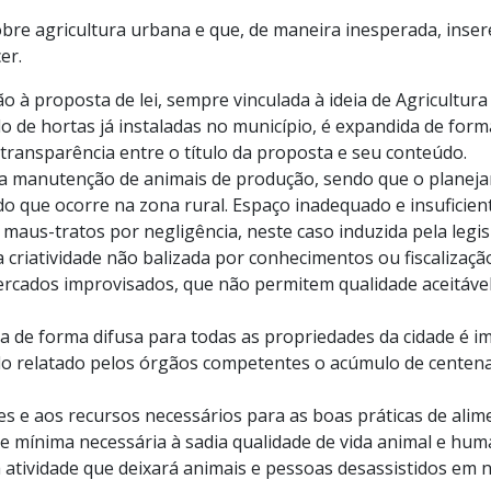
obre agricultura urbana e que, de maneira inesperada, inse
er.
ão à proposta de lei, sempre vinculada à ideia de Agricultur
lo de hortas já instaladas no município, é expandida de form
transparência entre o título da proposta e seu conteúdo.
 a manutenção de animais de produção, sendo que o planeja
o que ocorre na zona rural. Espaço inadequado e insuficien
aus-tratos por negligência, neste caso induzida pela legis
a criatividade não balizada por conhecimentos ou fiscaliza
cercados improvisados, que não permitem qualidade aceitáve
a de forma difusa para todas as propriedades da cidade é im
ndo relatado pelos órgãos competentes o acúmulo de centen
es e aos recursos necessários para as boas práticas de ali
mínima necessária à sadia qualidade de vida animal e huma
tividade que deixará animais e pessoas desassistidos em n