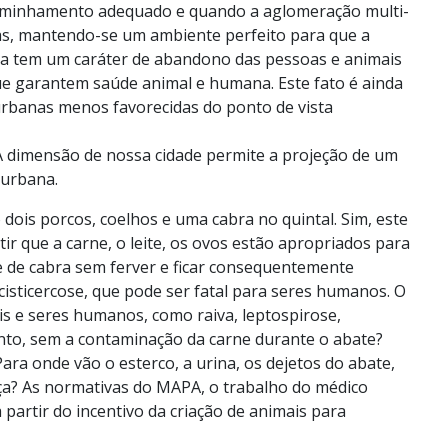
caminhamento adequado e quando a aglomeração multi-
rtas, mantendo-se um ambiente perfeito para que a
osta tem um caráter de abandono das pessoas e animais
ue garantem saúde animal e humana. Este fato é ainda
urbanas menos favorecidas do ponto de vista
A dimensão de nossa cidade permite a projeção de um
 urbana.
dois porcos, coelhos e uma cabra no quintal. Sim, este
r que a carne, o leite, os ovos estão apropriados para
e de cabra sem ferver e ficar consequentemente
isticercose, que pode ser fatal para seres humanos. O
s e seres humanos, como raiva, leptospirose,
ento, sem a contaminação da carne durante o abate?
ra onde vão o esterco, a urina, os dejetos do abate,
ça? As normativas do MAPA, o trabalho do médico
partir do incentivo da criação de animais para