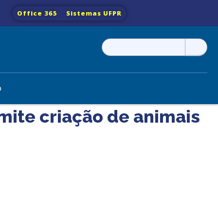
Office 365
Sistemas UFPR
Pesquisar
por:
o
rmite criação de animais