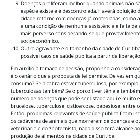
Doenças proliferam melhor quando animais não s
espécie existe e é descontrolada. Haverá poluição
cidade retorne com doenças já controladas, como a
a uma condição de nenhuma assistência e falta de 
mais perverso considerando-se que provavelmente 
socioeconômico.
Outro agravante é o tamanho da cidade de Curitib
possível caos de saúde pública a partir da liberaç
Em auxílio à tomada de decisão, proponho a consideraçã
é o cenário que a proposta de lei permite. De vez em q
consumo? Se a cabra estiver tuberculosa, por exemplo,
tuberculosas também? Se o porco tiver tênia e também 
número de doenças que pode ser listado aqui é muito e
brucelose, tuberculose, cisticercose, babesiose, entr
Então, problemas relevantes de saúde pública ficam inc
os cadáveres de animais que morrerem de doenças e ou
veterinário e do zootecnista, nada disso terá alcance 
produção de alimentos na cidade de Curitiba.