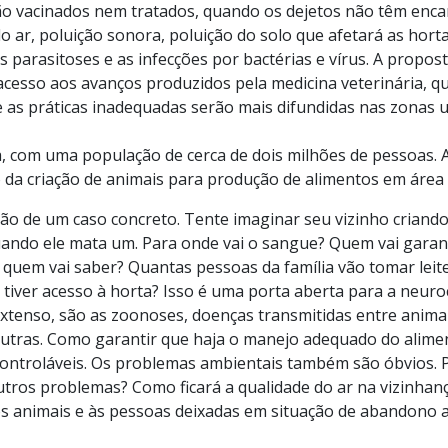
ão vacinados nem tratados, quando os dejetos não têm en
 do ar, poluição sonora, poluição do solo que afetará as ho
s parasitoses e as infecções por bactérias e vírus. A prop
acesso aos avanços produzidos pela medicina veterinária, q
as práticas inadequadas serão mais difundidas nas zonas 
a, com uma população de cerca de dois milhões de pessoas. 
ão da criação de animais para produção de alimentos em área
o de um caso concreto. Tente imaginar seu vizinho criando 
uando ele mata um. Para onde vai o sangue? Quem vai garanti
 quem vai saber? Quantas pessoas da família vão tomar leit
tiver acesso à horta? Isso é uma porta aberta para a neuroc
xtenso, são as zoonoses, doenças transmitidas entre animai
e outras. Como garantir que haja o manejo adequado do alim
ontroláveis. Os problemas ambientais também são óbvios. Pa
tros problemas? Como ficará a qualidade do ar na vizinhan
aos animais e às pessoas deixadas em situação de abandono a 