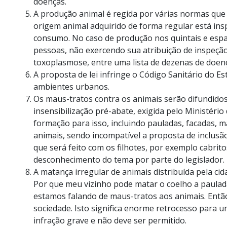
doenças.
A produção animal é regida por várias normas que
origem animal adquirido de forma regular está ins
consumo. No caso de produção nos quintais e espaç
pessoas, não exercendo sua atribuição de inspeção
toxoplasmose, entre uma lista de dezenas de doen
A proposta de lei infringe o Código Sanitário do E
ambientes urbanos.
Os maus-tratos contra os animais serão difundidos
insensibilização pré-abate, exigida pelo Ministéri
formação para isso, incluindo pauladas, facadas, m
animais, sendo incompatível a proposta de inclusão
que será feito com os filhotes, por exemplo cabrit
desconhecimento do tema por parte do legislador.
A matança irregular de animais distribuída pela cid
Por que meu vizinho pode matar o coelho a paulad
estamos falando de maus-tratos aos animais. Ent
sociedade. Isto significa enorme retrocesso para u
infração grave e não deve ser permitido.