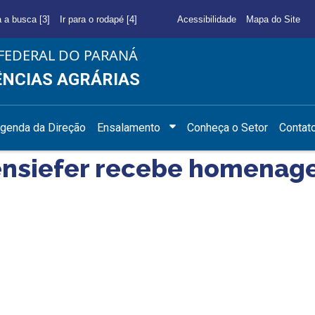
a a busca [3]
Ir para o rodapé [4]
Acessibilidade
Mapa do Site
FEDERAL DO PARANÁ
ÊNCIAS AGRÁRIAS
genda da Direção
Ensalamento
Conheça o Setor
Contat
lensiefer recebe homena