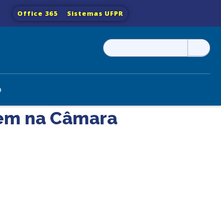
Office 365
Sistemas UFPR
Pesquisar
por:
o
gem na Câmara