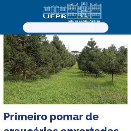
Pesquisar
por:
Primeiro pomar de
araucárias enxertadas