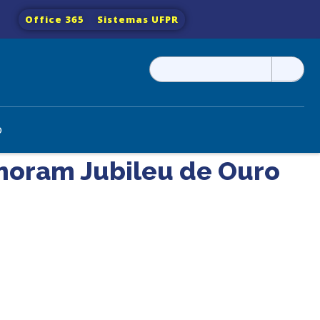
Office 365
Sistemas UFPR
Pesquisar
por:
o
moram Jubileu de Ouro