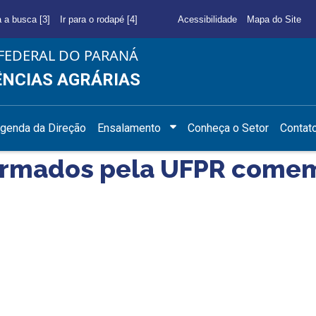
a a busca [3]
Ir para o rodapé [4]
Acessibilidade
Mapa do Site
FEDERAL DO PARANÁ
ÊNCIAS AGRÁRIAS
genda da Direção
Ensalamento
Conheça o Setor
Contat
formados pela UFPR come