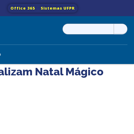
Office 365
Sistemas UFPR
Pesquisar
por:
o
alizam Natal Mágico