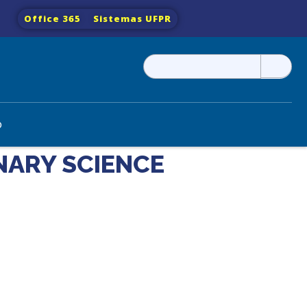
Office 365
Sistemas UFPR
Pesquisar
por:
o
INARY SCIENCE