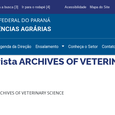
a a busca [3]
Ir para o rodapé [4]
Acessibilidade
Mapa do Site
FEDERAL DO PARANÁ
ÊNCIAS AGRÁRIAS
genda da Direção
Ensalamento
Conheça o Setor
Contat
evista ARCHIVES OF VETER
 ARCHIVES OF VETERINARY SCIENCE