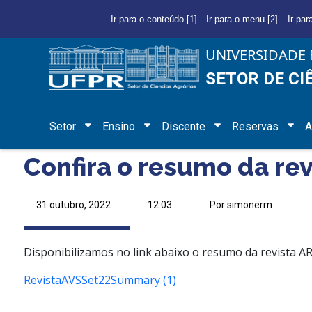
Ir para o conteúdo [1]
Ir para o menu [2]
Ir par
UNIVERSIDADE 
SETOR DE CI
Setor
Ensino
Discente
Reservas
A
Confira o resumo da r
31 outubro, 2022
12:03
Por simonerm
Disponibilizamos no link abaixo o resumo da revista
RevistaAVSSet22Summary (1)