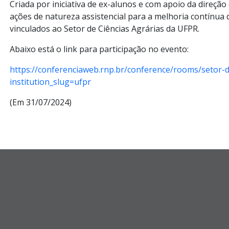
Criada por iniciativa de ex-alunos e com apoio da direçã
ações de natureza assistencial para a melhoria contínua 
vinculados ao Setor de Ciências Agrárias da UFPR.
Abaixo está o link para participação no evento:
https://conferenciaweb.rnp.br/conference/rooms/setor-de
institution_slug=ufpr
(Em 31/07/2024)