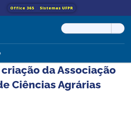
Office 365
Sistemas UFPR
Pesquisar
por:
o
 criação da Associação
de Ciências Agrárias