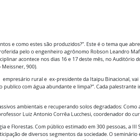
os e como estes são produzidos?”. Este é o tema que abre o
proferida pelo o engenheiro agrônomo Robson Leandro Mafi
ciplinar acontece nos dias 16 e 17 deste mês, no Auditório 
 Meissner, 900).
mpresário rural e ex-presidente da Itaipu Binacional, vai
o publico com água abundante e limpa?”. Cada palestrante i
 passivos ambientais e recuperando solos degradados: Como a
o professor Luiz Antonio Corrêa Lucchesi, coordenador do c
a e Florestas. Com público estimado em 300 pessoas, a III
rticipação de diversos segmentos da sociedade. O seminári