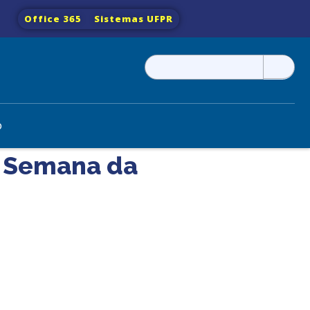
Office 365
Sistemas UFPR
Pesquisar
por:
o
I Semana da