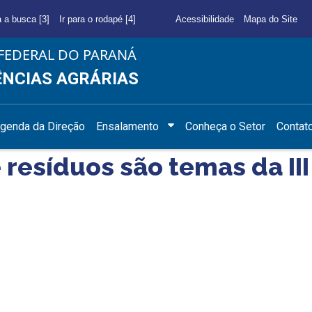
a a busca [3]
Ir para o rodapé [4]
Acessibilidade
Mapa do Site
FEDERAL DO PARANÁ
ÊNCIAS AGRÁRIAS
genda da Direção
Ensalamento
Conheça o Setor
Contat
 resíduos são temas da II